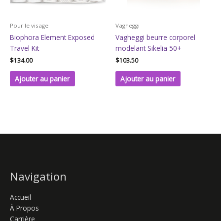
Pour le visage
Vagheggi
Biophora Element Exposed
Vagheggi beurre corporel
Travel Kit
modelant Sikelia 50+
$
134.00
$
103.50
Ajouter au panier
Ajouter au panier
Navigation
Accueil
À Propos
Carrière