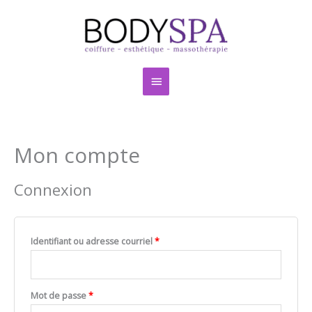
Aller
Menu
au
contenu
principal
Mon compte
Obligatoire
Obligatoire
Obligatoire
Connexion
Identifiant ou adresse courriel
*
Mot de passe
*