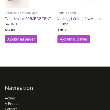
Produits de maquillage
Pour le visage
T. Leclerc LA CRÈME DE TEINT
Vagheggi Crème à la vitamine
SATINÉE
C Lime
$
57.00
$
78.00
Ajouter au panier
Ajouter au panier
Navigation
Accueil
À Propos
Carrière