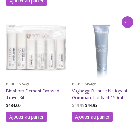
Ajouter au panier
Le
Le
Sale!
prix
prix
initial
actuel
était :
est :
$49.95.
$44.95.
Pour le visage
Pour le visage
Biophora Element Exposed
Vagheggi Balance Nettoyant
Travel Kit
Gommant Purifiant 150ml
$
134.00
$
49.95
$
44.95
Ajouter au panier
Ajouter au panier